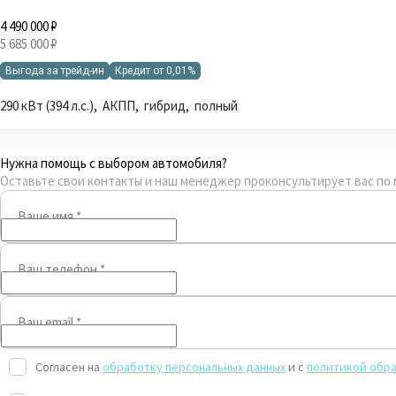
4 490 000 ₽
5 685 000 ₽
Выгода за трейд-ин
Кредит от 0,01%
290 кВт (394 л.с.), АКПП, гибрид, полный
Нужна помощь с выбором автомобиля?
Оставьте свои контакты и наш менеджер проконсультирует вас по
Ваше имя
*
Ваш телефон
*
Ваш email
*
Согласен на
обработку персональных данных
и c
политикой обра