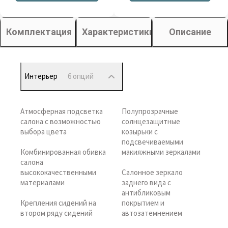
Комплектация
Характеристики
Описание
Интерьер
6 опций
Атмосферная подсветка
Полупрозрачные
салона с возможностью
солнцезащитные
выбора цвета
козырьки с
подсвечиваемыми
Комбинированная обивка
макияжными зеркалами
салона
высококачественными
Салонное зеркало
материалами
заднего вида с
антибликовым
Крепления сидений на
покрытием и
втором ряду сидений
автозатемнением