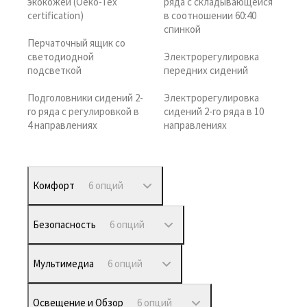
экокожей (Oeko-Tex
ряда с складывающейся
certification)
в соотношении 60:40
спинкой
Перчаточный ящик со
светодиодной
Электрорегулировка
подсветкой
передних сидений
Подголовники сидений 2-
Электрорегулировка
го ряда с регулировкой в
сидений 2-го ряда в 10
4 направлениях
направлениях
Комфорт
6 опций
Безопасность
6 опций
Мультимедиа
6 опций
Освещение и Обзор
6 опций