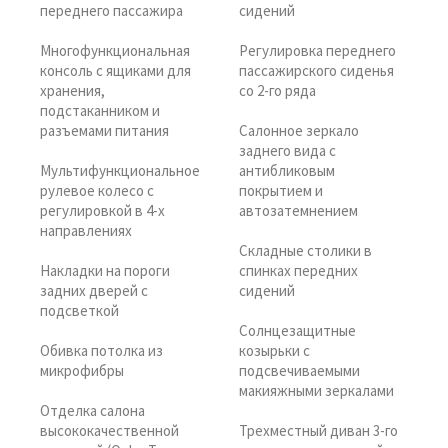
переднего пассажира
сидений
Многофункциональная
Регулировка переднего
консоль с ящиками для
пассажирского сиденья
хранения,
со 2-го ряда
подстаканником и
разъемами питания
Салонное зеркало
заднего вида с
Мультифункциональное
антибликовым
рулевое колесо с
покрытием и
регулировкой в 4-х
автозатемнением
направлениях
Складные столики в
Накладки на пороги
спинках передних
задних дверей с
сидений
подсветкой
Солнцезащитные
Обивка потолка из
козырьки с
микрофибры
подсвечиваемыми
макияжными зеркалами
Отделка салона
высококачественной
Трехместный диван 3-го