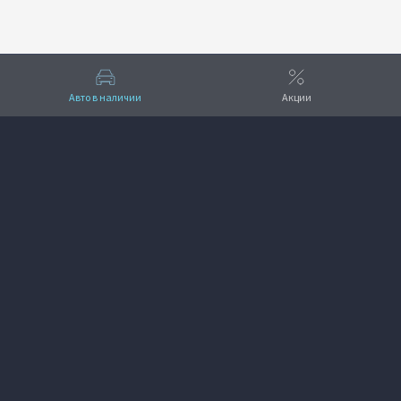
Авто в наличии
Акции
Вверх
VOYAH Самара-Моторс
8 (846) 269-19-99