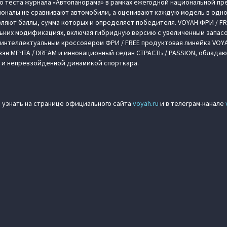
о теста журнала «Автопанорама» в рамках ежегодной национальной пре
оналы не сравнивают автомобили, а оценивают каждую модель в одном
ляют баллы, сумма которых и определяет победителя. VOYAH ФРИ / FR
ьких модификациях, включая гибридную версию с увеличенным запасо
 интеллектуальным кроссовером ФРИ / FREE продуктовая линейка VOYA
эн МЕЧТА / DREAM и инновационный седан СТРАСТЬ / PASSION, облад
 и непревзойденной динамикой спорткара.
 узнать на странице официального сайта
voyah.ru
и в телеграм-канале