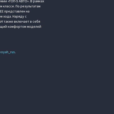
мии «ТОП-5 АВТО». В рамках
 классе. По результатам
EE представлен на
м хода. Наряду с
H также включает в себя
ающий комфортом моделей
voyah_rus
.