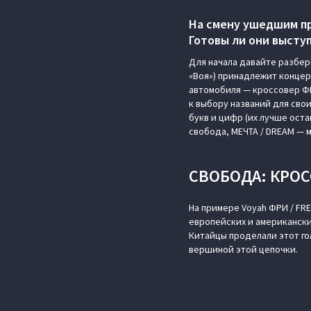
На смену ушедшим пр
Готовы ли они высту
Для начала давайте разбер
«Воя») принадлежит концер
автомобиля — кроссовер ФРИ
к выбору названий для сво
букв и цифр (их лучше оста
свобода, МЕЧТА / DREAM — м
СВОБОДА: КРОС
На примере Voyah ФРИ / FR
европейских и американски
Китайцы проделали этот го
вершиной этой цепочки.