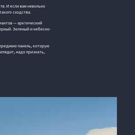
в. И если вам невольно
такого сходства.
риантов — арктический
ерный. Зеленый и небесно-
переднюю панель, которую
ыглядит, надо признать,