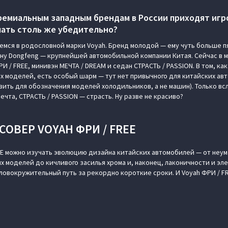
емиальным западным брендам в России приходят игр
пать столь же убедительно?
емся в родословной марки Voyah. Бренд молодой — ему чуть больше пят
ну Dongfeng — крупнейшей автомобильной компании Китая. Сейчас в 
 / FREE, минивэн МЕЧТА / DREAM и седан СТРАСТЬ / PASSION. В том, ка
их моделей, есть особый шарм — тут нет привычного для китайских а
вить для обозначения моделей холодильников, а не машин). Только вс
ечта, СТРАСТЬ / PASSION — страсть. Ну разве не красиво?
СОВЕР VOYAH ФРИ / FREE
EE можно изучать эволюцию дизайна китайских автомобилей — от неу
х моделей до кичливого засилья хрома и, наконец, лаконичности и эл
ловокружительный путь за рекордно короткие сроки. И Voyah ФРИ / F