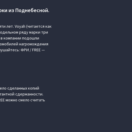
оки из Поднебесной.
и лет. Voyah (читается как
модельном ряду марки три
к в компании подошли
втомобилей нагромождения
лушайтесь: ФРИ / FREE —
мело сделанных копий
егантной сдержанности.
REE можно смело считать