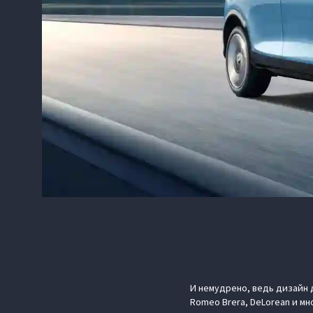
И немудрено, ведь дизайн д
Romeo Brera, DeLorean и мн