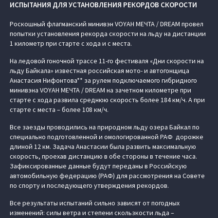
ИСПЫТАНИЯ ДЛЯ УСТАНОВЛЕНИЯ РЕКОРДОВ СКОРОСТИ
Роскошный флагманский минивэн VOYAH МЕЧТА / DREAM провел
попытки установления рекорда скорости на льду на дистанции
1 километр при старте с хода и с места.
На ледовой гоночной трассе 11-го фестиваля «Дни скорости на
льду Байкала» известная российская мото- и автогонщица
Анастасия Нифонтова** за рулем подключаемого гибридного
минивэна VOYAH МЕЧТА / DREAM на зачетном километре при
старте с хода развила среднюю скорость более 184 км/ч. А при
старте с места – более 108 км/ч.
Все заезды проводились на природном льду озера Байкал по
специально подготовленной и омологированной РАФ дорожке
длиной 12 км. Задача Анастасии была развить максимальную
скорость, проехав дистанцию в обе стороны в течение часа.
Зафиксированные данные будут переданы в Российскую
автомобильную федерацию (РАФ) для рассмотрения на Совете
по спорту и последующего утверждения рекордов.
Все результаты испытаний сильно зависят от погодных
изменений: силы ветра и степени скользкости льда –