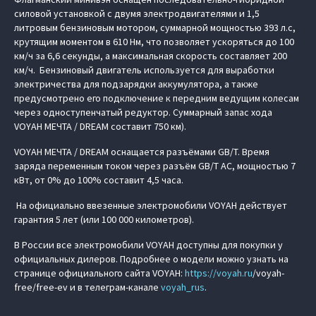
силовой установкой с двумя электродвигателями и 1,5
литровым бензиновым мотором, суммарной мощностью 393 л.с,
крутящим моментом в 610 Нм, что позволяет ускоряться до 100
км/ч за 6,6 секунды, а максимальная скорость составляет 200
км/ч. Бензиновый двигатель используется для выработки
электричества для подзарядки аккумулятора, а также
предусмотрено его подключение к передним ведущим колесам
через одноступенчатый редуктор. Суммарный запас хода
VOYAH МЕЧТА / DREAM составит 750 км).
VOYAH МЕЧТА / DREAM оснащается разъёмами GB/T. Время
заряда переменным током через разъём GB/T AC, мощностью 7
кВт, от 0% до 100% составит 4,5 часа.
На официально ввезенные электромобили VOYAH действует
гарантия 5 лет (или 100 000 километров).
В России все электромобили VOYAH доступны для покупки у
официальных дилеров. Подробнее о модели можно узнать на
странице официального сайта VOYAH:
https://
voyah.ru
/voyah-
free/free-ev и в телеграм-канале
voyah_rus
.