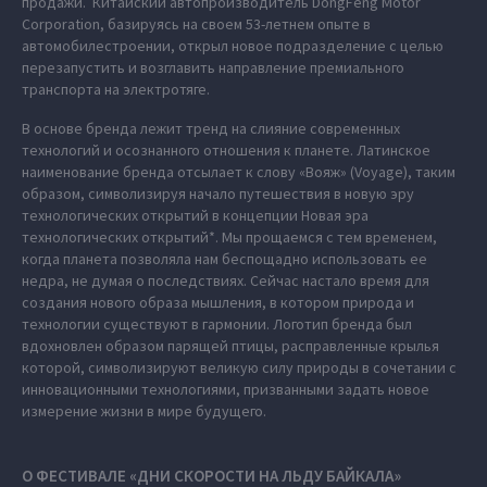
продажи. Китайский автопроизводитель DongFeng Motor
Corporation, базируясь на своем 53-летнем опыте в
автомобилестроении, открыл новое подразделение с целью
перезапустить и возглавить направление премиального
транспорта на электротяге.
В основе бренда лежит тренд на слияние современных
технологий и осознанного отношения к планете. Латинское
наименование бренда отсылает к слову «Вояж» (Voyage), таким
образом, символизируя начало путешествия в новую эру
технологических открытий в концепции Новая эра
технологических открытий*. Мы прощаемся с тем временем,
когда планета позволяла нам беспощадно использовать ее
недра, не думая о последствиях. Сейчас настало время для
создания нового образа мышления, в котором природа и
технологии существуют в гармонии. Логотип бренда был
вдохновлен образом парящей птицы, расправленные крылья
которой, символизируют великую силу природы в сочетании с
инновационными технологиями, призванными задать новое
измерение жизни в мире будущего.
О ФЕСТИВАЛЕ «ДНИ СКОРОСТИ НА ЛЬДУ БАЙКАЛА»