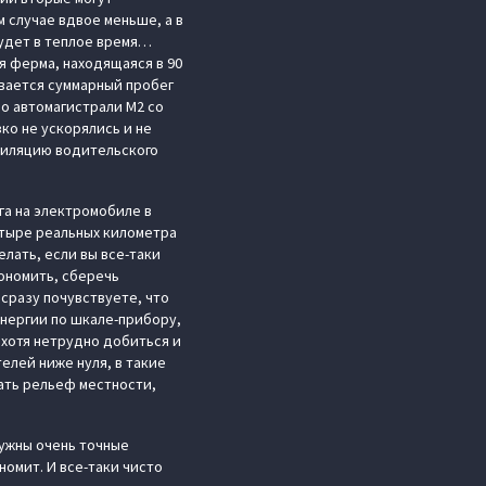
 случае вдвое меньше, а в
удет в теплое время…
ая ферма, находящаяся в 90
ивается суммарный пробег
по автомагистрали М2 со
ко не ускорялись и не
нтиляцию водительского
га на электромобиле в
етыре реальных километра
лать, если вы все-таки
ономить, сберечь
сразу почувствуете, что
энергии по шкале-прибору,
 хотя нетрудно добиться и
телей ниже нуля, в такие
ать рельеф местности,
нужны очень точные
номит. И все-таки чисто