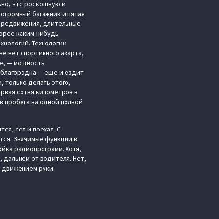
ьно, что роскошную и
 огромный багажник и пятая
передвижения, длительные
корее каким-нибудь
ехнологий. Технологии
не нет спортивного азарта,
ce, — мощность
и благородна — еще и ездит
, только делать этого,
ервая сотня километров в
ов пробега на одной полной
ся, сел и поехал. С
ется. Значимые функции в
ойка радиопрограмм. Хотя,
, дальнем от водителя. Нет,
м движением руки.