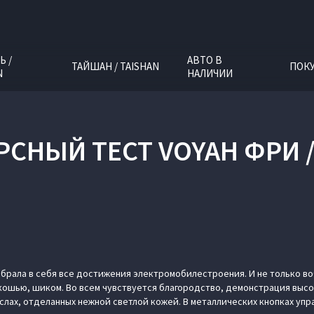
Ь /
АВТО В
ТАЙШАН / TAISHAN
ПОК
N
НАЛИЧИИ
РСНЫЙ ТЕСТ VOYAH ФРИ /
обрала в себя все достижения электромобилестроения. И не только воб
ошью, шиком. Во всем чувствуется благородство, демонстрация высо
лах, отделанных нежной светлой кожей. В металлических кнопках уп