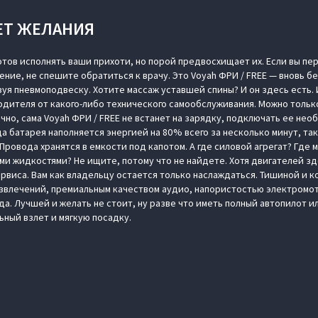
ЕТ ЖЕЛАНИЯ
отов исполнять ваши прихоти, но порой предвосхищает их. Если вы п
ение, не спешите обратиться к врачу. Это Voyah ФРИ / FREE — вновь 
уя пневмоподвеску. Хотите массаж уставшей спины? И он здесь есть.
дителя от какого-либо технического самообслуживания. Можно тольк
нечно, сама Voyah ФРИ / FREE не встанет на зарядку, подключать ее не
да батарея наполняется энергией на 80 % всего за несколько минут, та
ровода хранятся в емкости под капотом. А где силовой агрегат? Где 
и жидкостями? Не ищите, потому что не найдете. Хотя двигателей зде
ервиса. Вам как владельцу остается только наслаждаться. Тишиной и 
звлечений, премиальным качеством аудио, напористостью электромото
а. Лучшей и желать не стоит, ну разве что иметь полный автопилот 
ный взлет и мягкую посадку.