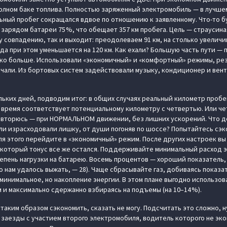
полном баке топлива. Полностью заряженный электромобиль — в лучшем
ный пробег сокращался вдвое по отношению к заявленному. Что-то б
 зарядом батареи 75 %, что обещает 357 км пробега. Цель — страусин
у совпадению, так и выходит: преодолеваем 91 км, на столько увелич
хода при этом уменьшается на 120 км. Как ехали? Большую часть пути — 
дко больше. Использовали «экономичный» и «комфортный» режимы, рез
ючали. Из бортовых систем задействовали музыку, кондиционер и ве
ьких дней, подводим итог: в общих случаях реальный километр пробе
е) время соответствует потенциальному километру с четвертью. Или ч
овторюсь — при НОРМАЛЬНОМ движении, без лишних ускорений. Что де
ли израсходовали лишку, от души погоняв по шоссе? Попытайтесь сэк
я этого перейдите в «экономичный» режим. После других настроек вы 
екоторый тонус все же остался. Поддерживайте минимальный расход 
пень нагрузки на батарею. Восемь процентов — хороший показатель,
о нам удалось выжать, — 28). Чаще сбрасывайте газ, добиваясь показа
минимальное, но накопление энергии. В этом плане выгодно использов
м и максимально сдержанно взбираясь на подъемы (на 10–14 %).
таким образом сэкономить, сказать не могу. Подсчитать это сложно, 
 заезды с участием второго электромобиля, водитель которого не эко