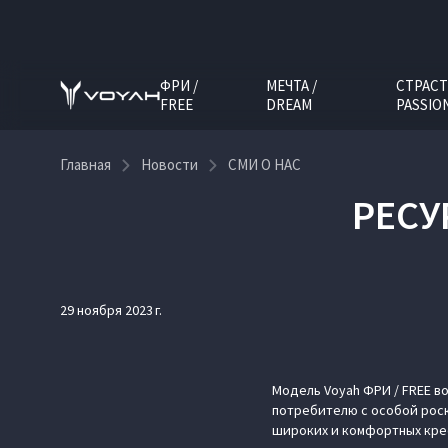
ФРИ /
МЕЧТА /
СТРАСТ
FREE
DREAM
PASSIO
Главная
Новости
СМИ О НАС
РЕСУ
29 ноября 2023 г.
Модель Voyah ФРИ / FREE в
потребителю с особой роск
широких и комфортных крес