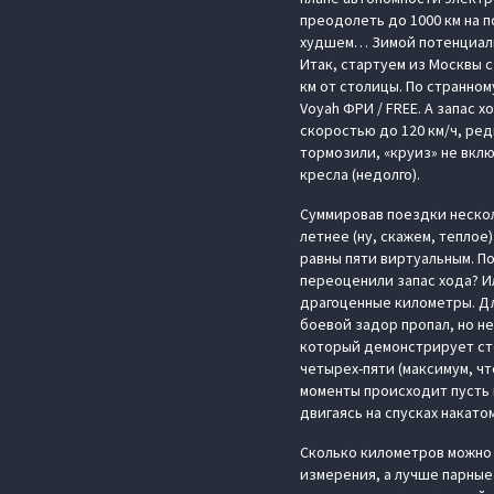
преодолеть до 1000 км на 
худшем… Зимой потенциаль
Итак, стартуем из Москвы с
км от столицы. По странном
Voyah ФРИ / FREE. А запас 
скоростью до 120 км/ч, ре
тормозили, «круиз» не вкл
кресла (недолго).
Суммировав поездки нескол
летнее (ну, скажем, тепло
равны пяти виртуальным. П
переоценили запас хода? И
драгоценные километры. Дл
боевой задор пропал, но н
который демонстрирует сте
четырех-пяти (максимум, чт
моменты происходит пусть 
двигаясь на спусках накато
Сколько километров можно 
измерения, а лучше парные