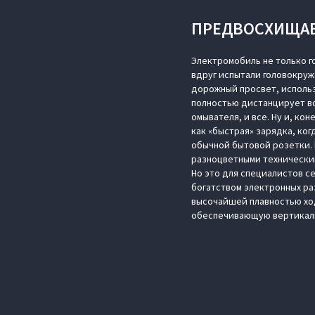
ПРЕДВОСХИЩА
Электромобиль не только г
вдруг испытали головокруж
дорожный просвет, использ
полностью дистанцирует во
омывателя, и все. Ну и, ко
как «быстрая» зарядка, ког
обычной бытовой розетки. П
разноцветными техническим
Но это для специалистов с
богатством электронных ра
высочайшей плавностью ход
обеспечивающую вертикаль