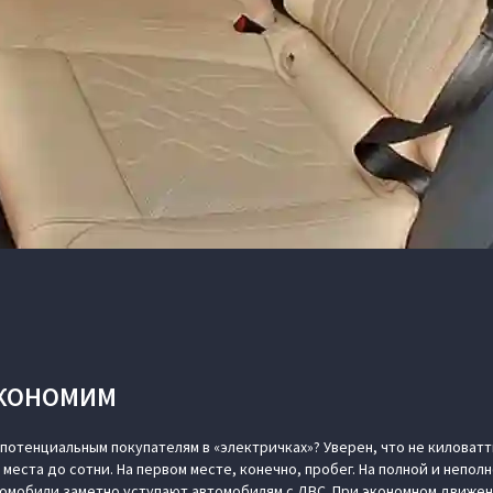
ЭКОНОМИМ
 потенциальным покупателям в «электричках»? Уверен, что не киловат
с места до сотни. На первом месте, конечно, пробег. На полной и непол
омобили заметно уступают автомобилям с ДВС. При экономном движен