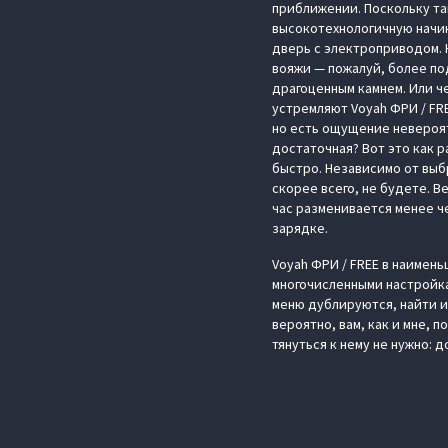
приближении. Поскольку та
высокотехнологичную начинк
дверь с электроприводом. 
вояжи — пожалуй, более по
драгоценным камнем. Или ч
устремляют Voyah ФРИ / FRE
но есть ощущение невероят
достаточная? Вот это как 
быстро. Независимо от выб
скорее всего, не будете. В
час разменивается менее че
зарядке.
Voyah ФРИ / FREE в наимень
многочисленными настройка
меню дублируются, найти их
вероятно, вам, как и мне, 
тянуться к нему не нужно: