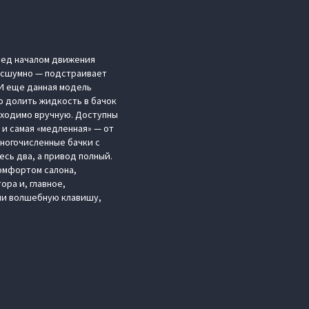
еред началом движения
бесшумно — подстраивает
 И еще данная модель
о долить жидкость в бачок
обходимо вручную. Доступны
к и самая «медленная» — от
многочисленные бачки с
сь два, а привод полный.
комфортом салона,
ра и, главное,
или волшебную клавишу,