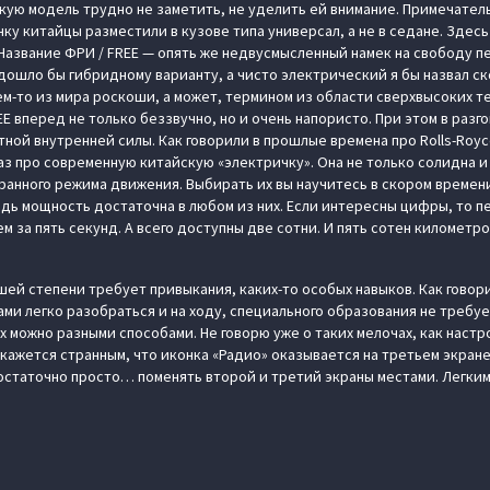
кую модель трудно не заметить, не уделить ей внимание. Примечател
у китайцы разместили в кузове типа универсал, а не в седане. Здесь
Название ФРИ / FREE — опять же недвусмысленный намек на свободу 
дошло бы гибридному варианту, а чисто электрический я бы назвал с
ем-то из мира роскоши, а может, термином из области сверхвысоких т
E вперед не только беззвучно, но и очень напористо. При этом в разго
ной внутренней силы. Как говорили в прошлые времена про Rolls-Roy
раз про современную китайскую «электричку». Она не только солидна 
ранного режима движения. Выбирать их вы научитесь в скором времени
едь мощность достаточна в любом из них. Если интересны цифры, то п
м за пять секунд. А всего доступны две сотни. И пять сотен километр
шей степени требует привыкания, каких-то особых навыков. Как говорит
ми легко разобраться и на ходу, специального образования не требу
 можно разными способами. Не говорю уже о таких мелочах, как настр
покажется странным, что иконка «Радио» оказывается на третьем экране
 достаточно просто… поменять второй и третий экраны местами. Легки