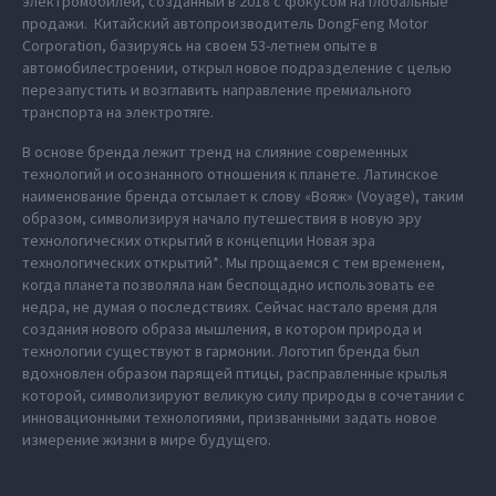
электромобилей, созданный в 2018 с фокусом на глобальные
продажи. Китайский автопроизводитель DongFeng Motor
Corporation, базируясь на своем 53-летнем опыте в
автомобилестроении, открыл новое подразделение с целью
перезапустить и возглавить направление премиального
транспорта на электротяге.
В основе бренда лежит тренд на слияние современных
технологий и осознанного отношения к планете. Латинское
наименование бренда отсылает к слову «Вояж» (Voyage), таким
образом, символизируя начало путешествия в новую эру
технологических открытий в концепции Новая эра
технологических открытий*. Мы прощаемся с тем временем,
когда планета позволяла нам беспощадно использовать ее
недра, не думая о последствиях. Сейчас настало время для
создания нового образа мышления, в котором природа и
технологии существуют в гармонии. Логотип бренда был
вдохновлен образом парящей птицы, расправленные крылья
которой, символизируют великую силу природы в сочетании с
инновационными технологиями, призванными задать новое
измерение жизни в мире будущего.