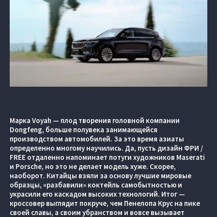
Марка Voyah — плод творения головной компании
Dongfeng, больше полувека занимающейся
производством автомобилей. За это время азиаты
определенно многому научились. Да, пусть дизайн ФРИ /
FREE отдаленно напоминает потуги художников Maserati
и Porsche, но это не делает модель хуже. Скорее,
наоборот. Китайцы взяли за основу лучшие мировые
образцы, «разбавили» коктейль самобытностью и
украсили его каскадом высоких технологий. Итог —
кроссовер выглядит покруче, чем Пенелопа Крус на пике
своей славы, а своим убранством и вовсе вызывает