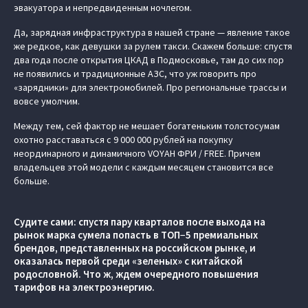
эвакуатора и непредвиденным ночлегом.
Да, зарядная инфраструктура в нашей стране — явление такое
же редкое, как девушки за рулем такси. Скажем больше: спустя
два года после открытия ЦКАД в Подмосковье, там до сих пор
не появились и традиционные АЗС, что уж говорить про
«зарядники» для электромобилей. Про региональные трассы и
вовсе умолчим.
Между тем, сей фактор не мешает богатеньким толстосумам
охотно расставаться с 9 000 000 рублей на покупку
неординарного и динамичного VOYAH ФРИ / FREE. Причем
владельцев этой модели с каждым месяцем становится все
больше.
Судите сами: спустя пару кварталов после выхода на
рынок марка сумела попасть в ТОП−5 премиальных
брендов, представленных на российском рынке, и
оказалась первой среди «зеленых» с китайской
родословной. Что ж, ждем очередного повышения
тарифов на электроэнергию.