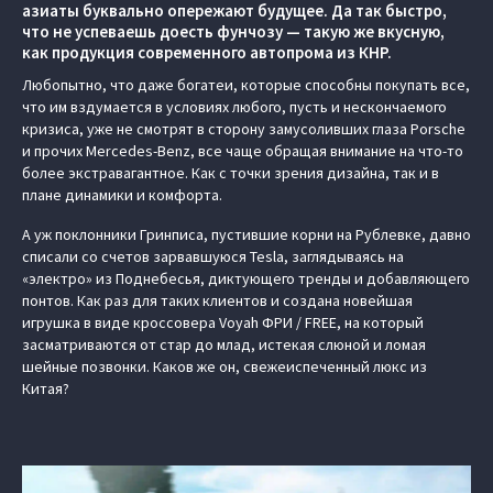
азиаты буквально опережают будущее. Да так быстро,
что не успеваешь доесть фунчозу — такую же вкусную,
как продукция современного автопрома из КНР.
Любопытно, что даже богатеи, которые способны покупать все,
что им вздумается в условиях любого, пусть и нескончаемого
кризиса, уже не смотрят в сторону замусоливших глаза Porsche
и прочих Mercedes-Benz, все чаще обращая внимание на что-то
более экстравагантное. Как с точки зрения дизайна, так и в
плане динамики и комфорта.
А уж поклонники Гринписа, пустившие корни на Рублевке, давно
списали со счетов зарвавшуюся Tesla, заглядываясь на
«электро» из Поднебесья, диктующего тренды и добавляющего
понтов. Как раз для таких клиентов и создана новейшая
игрушка в виде кроссовера Voyah ФРИ / FREE, на который
засматриваются от стар до млад, истекая слюной и ломая
шейные позвонки. Каков же он, свежеиспеченный люкс из
Китая?