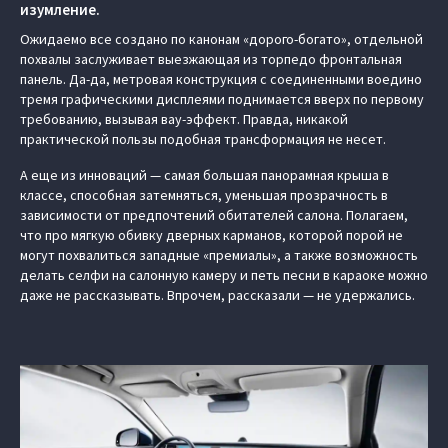
изумление.
Ожидаемо все создано по канонам «дорого-богато», отдельной
похвалы заслуживает выезжающая из торпедо фронтальная
панель. Да-да, метровая конструкция с соединенными воедино
тремя графическими дисплеями поднимается вверх по первому
требованию, вызывая вау-эффект. Правда, никакой
практической пользы подобная трансформация не несет.
А еще из инноваций — самая большая панорамная крыша в
классе, способная затемняться, уменьшая прозрачность в
зависимости от предпочтений обитателей салона. Полагаем,
что про мягкую обивку дверных карманов, которой порой не
могут похвалиться западные «премиалы», а также возможность
делать селфи на салонную камеру и петь песни в караоке можно
даже не рассказывать. Впрочем, рассказали — не удержались.