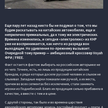
Еще пару лет назад никто бы не подумал о том, что мы
будем раскатывать на китайских автомобилях, еще и
неприлично премиальных, да к тому же электрических.
Времена изменились, и сегодня «электролюкс» из КНР
уже не воспринимается, как нечто из разряда вон
выходящее. Но удивление по-прежнему вызывает.
Очередной тому пример — амбициозный кроссовер Voyah
ФРИ / FREE.
Факт остается фактом: выбирать на российском авторынке не
из чего. Точнее, есть, но лишь из продукции китайских
брендов, о ряде которых доселе русский человек и слыхом не
слыхивал. Западные марки помахали нам ручкой, а их места,
причем во всех сегментах без исключения, стали занимать
игроки из Поднебесной. Благо их продукция сильно прибавила в
качестве, а вместе с тем и в цене.
С другой стороны, так было и во времена царствия
европейского автопрома: хочешь достойный продукт — плати. А