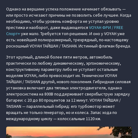
Однако на вершине успеха положение начинает обязывать —
или просто исчезают причины не позволить себе лучшее. Когда
необходимо, чтобы уровень комфорта не уступал уровню
престижа и наоборот, даже выдающегося
VOYAH ФРИ / FREE
Спорт+
уже мало. Требуется топ-решение. И оно у VOYAH уже
есть: новейший полноразмерный, трехрядный, по-настоящему
роскошный VOYAH ТАЙШАН / TAISHAN. Истинный флагман бренда.
Этот крупный, длиной более пяти метров, автомобиль
практически по любому динамическому, эргономическому,
конструктивному параметру либо не уступает остальным
моделям VOYAH, либо превосходит их. Технически VOYAH
ТАЙШАН / TAISHAN другой, нового поколения. Гибридная силовая
установка включает два тяговых электродвигателя, однако
электросистема на 800В поддерживает сверхбыструю зарядку
батареи: с 20 до 80 процентов за 12 минут. VOYAH ТАЙШАН /
TAISHAN — параллельный гибрид: его турбомотор может
вращать не только генератор, но и колеса. Запас хода по
международному циклу — колоссальные 1120 км.