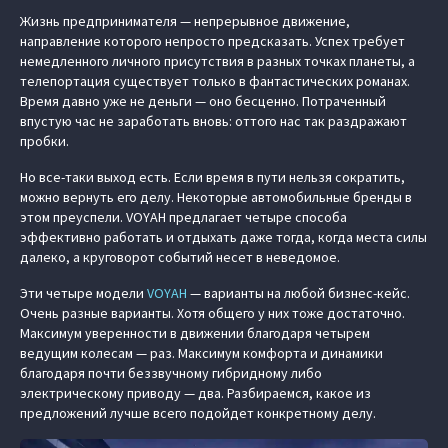
Жизнь предпринимателя — непрерывное движение,
направление которого непросто предсказать. Успех требует
немедленного личного присутствия в разных точках планеты, а
телепортация существует только в фантастических романах.
Время давно уже не деньги — оно бесценно. Потраченный
впустую час не заработать вновь: оттого нас так раздражают
пробки.
Но все-таки выход есть. Если время в пути нельзя сократить,
можно вернуть его делу. Некоторые автомобильные бренды в
этом преуспели. VOYAH предлагает четыре способа
эффективно работать и отдыхать даже тогда, когда места силы
далеко, а круговорот событий несет в неведомое.
Эти четыре модели
VOYAH
— варианты на любой бизнес-кейс.
Очень разные варианты. Хотя общего у них тоже достаточно.
Максимум уверенности в движении благодаря четырем
ведущим колесам — раз. Максимум комфорта и динамики
благодаря почти беззвучному гибридному либо
электрическому приводу — два. Разбираемся, какое из
предложений лучше всего подойдет конкретному делу.