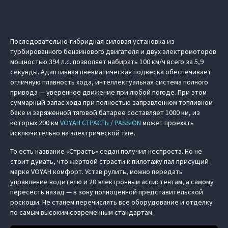
Последовательно-гибридная силовая установка из
турбированного бензинового двигателя и двух электромоторов
мощностью 394 л.с. позволяет набирать 100 км/ч всего за 5,9
секунды. Адаптивная пневматическая подвеска обеспечивает
отличную плавность хода, интеллектуальная система полного
привода — уверенное движение при любой погоде. При этом
суммарный запас хода при полностью заправленном топливном
баке и заряженной тяговой батарее составляет 1000 км, из
которых 200 км
VOYAH СТРАСТЬ / PASSION
может проехать
исключительно на электрической тяге.
То есть название «Страсть» седан получил неспроста. Но не
стоит думать, что жертвой страсти к пилотажу пал присущий
марке VOYAH комфорт. Устав рулить, можно передать
управление водителю и 20 электронным ассистентам, а самому
пересесть назад — в зону полноценной представительской
роскоши. Не станем перечислять все оборудование и отделку
по самым высоким современным стандартам.