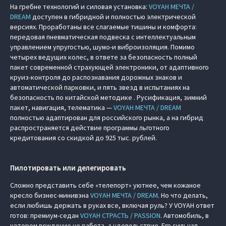
На гребне технологий и силовая установка:
VOYAH МЕЧТА /
DREAM
доступен в гибридной и полностью электрической
версиях. Проработаны все слагаемые тишины и комфорта:
передовая пневматическая подвеска с интеллектуальным
управлением упругостью, шумо-и виброизоляция. Помимо
четырех ведущих колес, в ответе за безопасность полный
пакет современной страхующей электроники, от адаптивного
круиз-контроля до распознавания дорожных знаков и
автоматической парковки, и пять звезд в испытаниях на
безопасность по китайской методике . Русификация, зимний
пакет, навигация, телематика —
VOYAH МЕЧТА / DREAM
полностью адаптирован для российского рынка, а на гибрид
распространяется действие программы льготного
кредитования со скидкой до 925 тыс. рублей.
Пилотировать или делегировать
Сложно представить себе «телепорт» уютнее, чем кожаное
кресло бизнес-минивэна
VOYAH МЕЧТА / DREAM
. Но что делать,
если любишь держать в руках все, включая руль? У VOYAH ответ
готов: премиум-седан
VOYAH СТРАСТЬ / PASSION
. Автомобиль, в
котором вождение не работа, а удовольствие. Его сильная