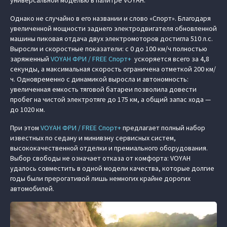
универсальной моделью в палитре VOYAH.
Однако не случайно в его названии и слово «Спорт». Благодаря
увеличенной мощности заднего электродвигателя обновленной
машины пиковая отдача двух электромоторов достигла 510 л.с.
Выросли и скоростные показатели: с 0 до 100 км/ч полностью
заряженный
VOYAH ФРИ / FREE Спорт+
ускоряется всего за 4,8
секунды, а максимальная скорость ограничена отметкой 200 км/
ч. Одновременно с динамикой выросла и автономность:
увеличенная емкость тяговой батареи позволила довести
пробег на чистой электротяге до 175 км, а общий запас хода —
до 1020 км.
При этом
VOYAH ФРИ / FREE Спорт+
предлагает полный набор
известных по седану и минивэну сервисных систем,
высококачественной отделки и премиального оборудования.
Выбор свободы не означает отказа от комфорта: VOYAH
удалось совместить в одной модели качества, которые долгие
годы были прерогативой лишь немногих крайне дорогих
автомобилей.