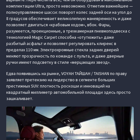
комплектации Ultra, просто невозможно. Отметим важнейшее —
полноуправляемое шасси: поворот колес задней оси на угол до
8 градусов обеспечивает великолепную маневренность и даже
позволяет двигаться «крабовым ходом», вбок. Фары,
разумеется, проекционные, а трехкамерная пневмоподвеска с
технологией Magic Carpet способна «отутюжить» даже
разбитый асфальт и позволяет регулировать клиренс в
пределах 110 мм. Электрохромные стекла задних дверей
меняют прозрачность по команде с пульта, и даже дверные
ручки имеют подсветку в стиле «мерцающих звезд».
Едва появившись на рынке, VOYAH ТАЙШАН / TAISHAN по праву
заявляет претензию на лидерство в сегменте больших
престижных SUV: плотность роскоши и инноваций на
квадратный миллиметр автомобильной площади здесь просто
зашкаливает.