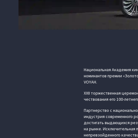
Национальная Академия кин
номинантов премии «Золото
VOYAH.
XXII торжественная церемон
чествования его 100-летнег
Партнерство с национально
индустрия современного ро
достигать выдающихся резу
на рынке. Исключительная 
непревзойденного качества