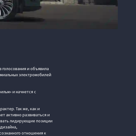
а голосования и объявила
ремиальных электромобилей
ильм» и начнется с
актер. Так же, как и
ет активно развиваться и
оевать лидирующие позиции
 дизайна,
сознанного отношения к