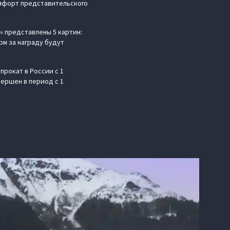
омфорт представительского
» представлены 5 картин:
рм за награду будут
рокат в России c 1
вершен в период с 1