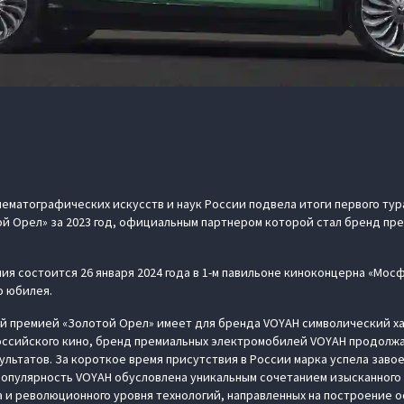
ематографических искусств и наук России подвела итоги первого тур
й Орел» за 2023 год, официальным партнером которой стал бренд п
ия состоится 26 января 2024 года в 1-м павильоне киноконцерна «Мосф
о юбилея.
й премией «Золотой Орел» имеет для бренда VOYAH символический хар
ссийского кино, бренд премиальных электромобилей VOYAH продолжа
льтатов. За короткое время присутствия в России марка успела зав
популярность VOYAH обусловлена уникальным сочетанием изысканного
 и революционного уровня технологий, направленных на построение о