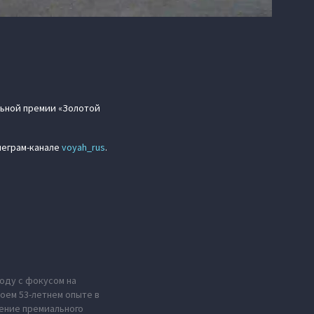
льной премии «Золотой
леграм-канале
voyah_rus
.
оду с фокусом на
оем 53-летнем опыте в
ение премиального