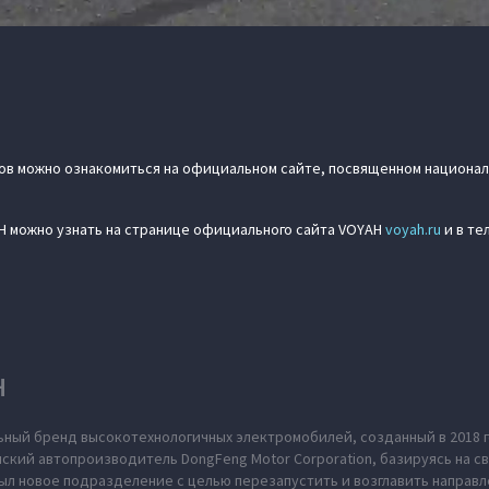
ов можно ознакомиться на официальном сайте, посвященном национа
H можно узнать на странице официального сайта VOYAH
voyah.ru
и в те
H
ьный бренд высокотехнологичных электромобилей, созданный в 2018 г
ский автопроизводитель DongFeng Motor Corporation, базируясь на св
л новое подразделение с целью перезапустить и возглавить направл