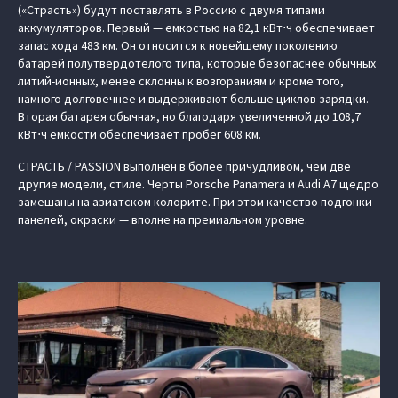
(«Страсть») будут поставлять в Россию с двумя типами
аккумуляторов. Первый — емкостью на 82,1 кВт⋅ч обеспечивает
запас хода 483 км. Он относится к новейшему поколению
батарей полутвердотелого типа, которые безопаснее обычных
литий-ионных, менее склонны к возгораниям и кроме того,
намного долговечнее и выдерживают больше циклов зарядки.
Вторая батарея обычная, но благодаря увеличенной до 108,7
кВт⋅ч емкости обеспечивает пробег 608 км.
СТРАСТЬ / PASSION выполнен в более причудливом, чем две
другие модели, стиле. Черты Porsche Panamera и Audi A7 щедро
замешаны на азиатском колорите. При этом качество подгонки
панелей, окраски — вполне на премиальном уровне.