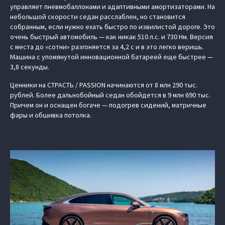
управляет пневмобаллонами и адаптивными амортизаторами. На
небольшой скорости седан расслаблен, но становится
собранным, если нужно ехать быстро по извилистой дороге. Это
очень быстрый автомобиль — как никак 510 л.с. и 730 Нм. Версия
с места до «сотни» разгоняется за 4,2 с и в это легко веришь.
Машина с упомянутой инновационной батареей еще быстрее —
3,8 секунды.
Ценники на СТРАСТЬ / PASSION начинаются от 8 млн 290 тыс.
рублей. Более дальнобойный седан обойдется в 9 млн 690 тыс.
Причем он и оснащен богаче — подогрев сидений, матричные
фары и обшивка потолка.