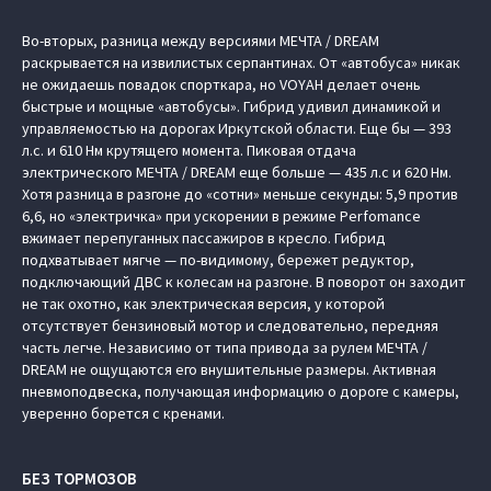
Во-вторых, разница между версиями МЕЧТА / DREAM
раскрывается на извилистых серпантинах. От «автобуса» никак
не ожидаешь повадок спорткара, но VOYAH делает очень
быстрые и мощные «автобусы». Гибрид удивил динамикой и
управляемостью на дорогах Иркутской области. Еще бы — 393
л.с. и 610 Нм крутящего момента. Пиковая отдача
электрического МЕЧТА / DREAM еще больше — 435 л.с и 620 Нм.
Хотя разница в разгоне до «сотни» меньше секунды: 5,9 против
6,6, но «электричка» при ускорении в режиме Perfomance
вжимает перепуганных пассажиров в кресло. Гибрид
подхватывает мягче — по-видимому, бережет редуктор,
подключающий ДВС к колесам на разгоне. В поворот он заходит
не так охотно, как электрическая версия, у которой
отсутствует бензиновый мотор и следовательно, передняя
часть легче. Независимо от типа привода за рулем МЕЧТА /
DREAM не ощущаются его внушительные размеры. Активная
пневмоподвеска, получающая информацию о дороге с камеры,
уверенно борется с кренами.
БЕЗ ТОРМОЗОВ