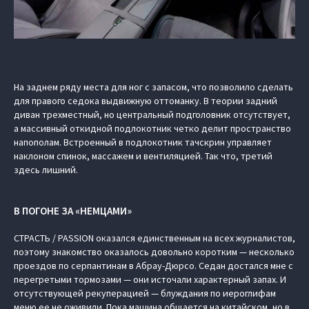
На заднем ряду места для ног с запасом, что позволило сделать
для правого седока выдвижную оттоманку. В теории задний
диван трехместный, но центральный подголовник отсутствует,
а массивный откидной подлокотник четко делит пространство
напополам. Встроенный в подлокотник тачскрин управляет
наклоном спинок, массажем и вентиляцией. Так что, третий
здесь лишний.
В ПОГОНЕ ЗА «НЕМЦАМИ»
СТРАСТЬ / PASSION оказался единственным на всех журналистов,
поэтому знакомство оказалось довольно коротким — несколько
проездов по серпантинам в Абрау-Дюрсо. Седан достался мне с
перегретыми тормозами — они источали характерный запах. И
отсутствующей рекуперацией — блуждания по иероглифам
меню ее не оживили. Пока машина общается на китайском, но в