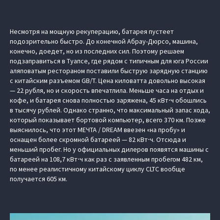
Несмотря на мощную рекуперацию, батарея пустеет
подозрительно быстро. До конечной Абрау-Дюрсо, машина,
конечно, доедет, но из последних сил. Поэтому решаем
подзаправиться в Туапсе, где рядом с типичным для юга России
аляповатым рестораном поставили быструю зарядную станцию
с китайским разъемом GB/T. Цена киловатта довольно высокая
— 22 рубля, но и скорость впечатлила. Меньше часа на отдых и
кофе, и батарея снова полностью заряжена, 45 кВт⋅ч обошлись
в тысячу рублей. Однако странно, что максимальный запас хода,
который показывает бортовой компьютер, всего 370 км. Позже
выяснилось, что этот МЕЧТА / DREAM ввезен «на пробу» и
оснащен более скромной батареей — 82 кВт⋅ч. Отсюда и
меньший пробег. Но у официальных дилеров появятся машины с
батареей на 108,7 кВт⋅ч как раз с заявленным пробегом 482 км,
по менее реалистичному китайскому циклу CLTC вообще
получается 605 км.