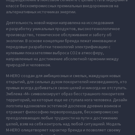
классе бескомпромиссных премиальных внедорожников на
альтернативных источниках энергии.
Деятельность новой марки направлена на исследования
и разработку уникальных продуктов, высокотехнологичное
производство, техническое обслуживание и заботу об
экологии. В основе концепции бренда лежат инновации и
передовые разработки технологий электрификации с
нулевыми показателями выброса СО2 в атмосферу,
направленные на достижение абсолютной гармонии между
природой и человеком.
M‑HERO создан для амбициозных и смелых, жаждущих новых
открытий, для сильных духом покорителей неизведанного, кто
привык всегда добиваться своих целей и никогда не отступать.
Эмблема «М» символизирует образ бесстрашного покорителя
территорий, на которые еще не ступала нога человека. Дизайн
логотипа вдохновлен эстетикой доспехов древних воинов и
отражает философию первопроходцев, бескомпромиссно
преодолевающих любые трудности на пути к достижению
целей, взяв на себя контроль над любой ситуацией. Модель
M‑HERO олицетворяет характер бренда и позволяет своему