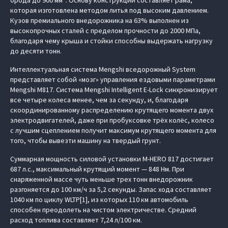
брода до 900 мм*. Основу конструкции составляет рама,
которая изготовлена методом литья под высоким давлением.
Кузов премиального внедорожника на 63% выполнен из
высокопрочных сталей с пределом прочности до 2000 МПа,
благодаря чему крыша и стойки способны выдержать нагрузку
до десяти тонн.
Интеллектуальная система Mengshi вседорожный System
представляет собой «мозг» управления ездовыми параметрами
Mengshi M817. Система Mengshi Intelligent E-Lock синхронизирует
все четыре колеса менее, чем за секунду, и, благодаря
скоординированному распределению крутящего момента двух
электродвигателей, даже при пробуксовке трёх колёс, колесо
с лучшим сцеплением получит максимум крутящего момента для
того, чтобы вывезти машину на твердый грунт.
Суммарная мощность силовой установки M‑HERO 817 достигает
687 л.с., максимальный крутящий момент — 848 Нм. При
снаряженной массе чуть меньше трех тонн внедорожник
разгоняется до 100 км/ч за 5,2 секунды. Запас хода составляет
1040 км по циклу WLTP[1], из которых 110 км автомобиль
способен преодолеть на чистом электричестве. Средний
расход топлива составляет 7,24 л/100 км.