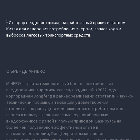
1
Стандарт ездового цикла, разработанный правительством
Китая для измерения потребления энергии, запаса хода и
выбросов легковых транспортных средств.
О БРЕНДЕ M‑HERO
M‑HERO — ультратехнологичный бренд электрических
внедорожников премиум-класса, созданный в 2022 году
корпорацией Dongfeng в рамках реализации стратегии «Научно-
технический прорыв», а также для удовлетворения
стремительно растущего и меняющегося потребительского
спроса в пользу высококлассных крупногабаритных
внедорожников с рамой и полным приводом. Базируясь на
более чем полувековом эффективном опыте в
автомобилестроении, Dongfeng открывает новое
подразделение в люксовом сегменте с целью стать лидерами в