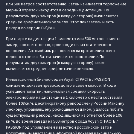
или 500 метров соответственно. Затем начинается торможение.
Мерный отрезок находится в середине дистанции. По
результатам двух замеров (в каждую сторону) вычисляется
среднее арифметическое число. Этот показатель и есть
рекорд по версии FIA\РАФ.
При старте на дистанции 1 километр или 500 метров с места
замер, соответственно, производится из статического
положения. Автомобиль разгоняется на протяжении всего
мерного отрезка. Затем начинается торможение. По
результатам двух замеров (в каждую сторону) также
вычисляется среднее арифметическое число.
Инновационный бизнес-седан Voyah СТРАСТЬ / PASSION
ожидаемо доказал превосходство в своем классе. В ходе
успешной попытки, максимальная средняя скорость
электромобиля на дистанции в 1 километр с места составила
более 108км/ч. Десятикратному рекордсмену России Максиму
Леонову, управлявшему роскошным седаном, удалось побить
существующий рекорд, находившийся на отметке более 106
км/ч. Во время заезда на 500 метров с хода Voyah СТРАСТЬ /
PASSION под управлением известной российской авто и
мотогонщицы Анастасии Нифонтовой показал максимальную