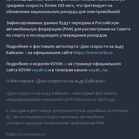
среднюю скорость более 183 км/ч, что претендует на
обновление национального рекорда для электромобилей.
Зафиксированные данные будут переданы в Российскую
автомобильную федерацию (РАФ) для рассмотрения на Совете
по спорту и последующего утверждения рекордов.
Подробнее о фестивале автоспорта «Дни скорости на льду
Байкала» – на официальном сайте
https://icerecords.ru
Подробнее о моделях VOYAH — на странице официального
сайта VOYAH
voyah.ru
и в телеграм-канале
voyah_rus.
О Фестивале «Дни скорости на льду Байкала»
«Дни скорости на льду Байкала» - ежегодный фестиваль,
инициированный компанией LAV Productions в 2010 году.
К заездам в фестивале допускаются как серийные (категория
Б), так и специально подготовленные автомобили,
соответствующие техническим требованиям РАФ.
https://icerecords.ru