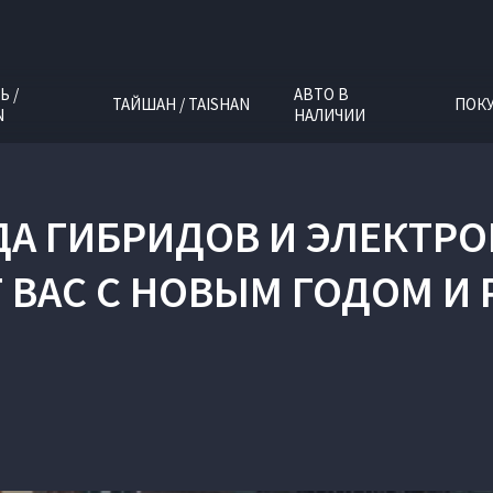
Ь /
АВТО В
ТАЙШАН / TAISHAN
ПОК
N
НАЛИЧИИ
А ГИБРИДОВ И ЭЛЕКТР
 ВАС С НОВЫМ ГОДОМ И