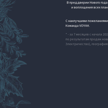
В преддверии Нового года
и воплощения всех план
С наилучшими пожеланиями
Команда VOYAH.
* - за 7 месяцев с начала 
по результатам продаж новы
Электричество), география