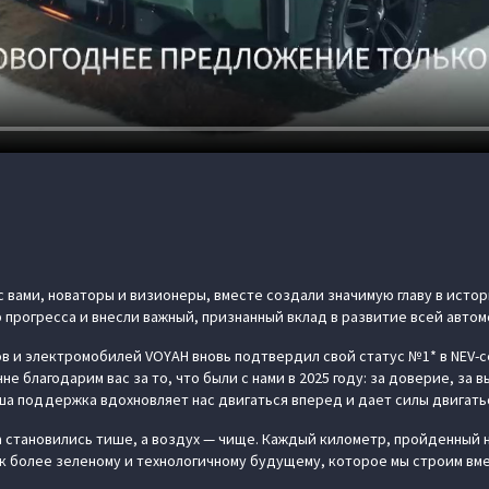
с вами, новаторы и визионеры, вместе создали значимую главу в исто
 прогресса и внесли важный, признанный вклад в развитие всей авто
в и электромобилей VOYAH вновь подтвердил свой статус №1* в NEV-с
 благодарим вас за то, что были с нами в 2025 году: за доверие, за 
ша поддержка вдохновляет нас двигаться вперед и дает силы двигать
 становились тише, а воздух — чище. Каждый километр, пройденный 
 к более зеленому и технологичному будущему, которое мы строим вме