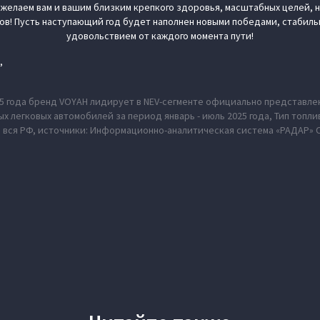
 желаем вам и вашим близким крепкого здоровья, масштабных целей, 
ов! Пусть наступающий год будет наполнен новыми победами, стабил
удовольствием от каждого момента пути!
,
2025 года бренд VOYAH лидирует в NEV-сегменте официально представл
х легковых автомобилей за период январь - июль 2025 года, Тип топл
: вся РФ, источники: Информационно-аналитическая система «РАДАР» 