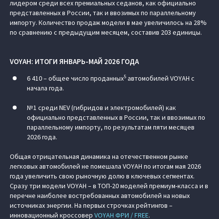
лидером среди всех премиальных седанов, как официально
представленных в России, так и ввозимых по параллельному
импорту. Количество продаж модели в мае увеличилось на 28%
по сравнению с предыдущим месяцем, составив 203 единицы.
VOYAH: ИТОГИ ЯНВАРЬ-МАЙ 2026 ГОДА
5
6 410 – общее число проданных
автомобилей VOYAH с
начала года.
№1 среди NEV (гибридов и электромобилей) как
официально представленных в России, так и ввозимых по
параллельному импорту, по результатам пяти месяцев
2026 года.
Общая отрицательная динамика на отечественном рынке
легковых автомобилей не помешала VOYAH по итогам мая 2026
года увеличить свою рыночную долю в ключевых сегментах.
Сразу три модели VOYAH – в ТОП-20 моделей премиум-класса и в
перечне наиболее востребованных автомобилей на новых
источниках энергии. На первых строчках рейтингов –
инновационный кроссовер
VOYAH ФРИ / FREE
.