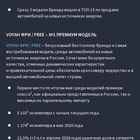
Сразу 3 модели бренда вошли в ТОП-15 по продаже
автомобилей на новых источниках энергии.
VOYAH ФРИ / FREE – №1 ПРЕМИУМ МОДЕЛЬ
VOYAH ФРИ / FREE
– безусловный бестселлер бренда и самая
востребованная модель среди автомобилей на новых
источниках энергии в России. Сочетание безупречного
качества, отменных динамических характеристик
и привлекательной цены обеспечили кроссоверу лидерство и в
высшей автомобильной «лиге» страны.
Первое место по итогам мая среди моделей премиум-
2
класса
, как официально представленных в России, так и
ввозимых по параллельному импорту.
3
5 102
экземпляра с начала текущего года.
4
1 274
экземпляра в мае 2026 года.
22,5% (+3 п.п к апрелю 2026 года) рыночная доля в сегменте