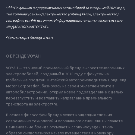
1,3,4,5
По данным о продажах новых автомобилей за январь-май 2026 года,
тип топлива: (бензин/электричество (гибрид PHEV), электричество),
география: вся РФ, источник: Информационно-аналитическая система
«РАДАР» ООО «АВТОСТАТ».
2
Сегментация бренда VOYAH
О БРЕНДЕ VOYAH
VOYAH — это новый премиальный бренд высокотехнологичных
электромобилей, созданный в 2018 году с фокусом на
глобальные продажи. Китайский автопроизводитель DongFeng
Motor Corporation, базируясь на своем 56-летнем опыте в
автомобилестроении, открыл новое подразделение с целью
перезапустить и возглавить направление премиального
транспорта на электротяге.
В основе философии бренда лежит концепция слияния
современных технологий и осознанного отношения к планете.
Наименование бренда отсылает к слову «Voyage», таким
образом символизируя начало путешествия в новую эру