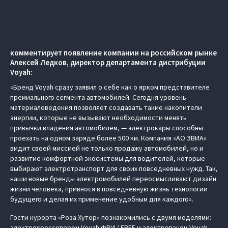
комментирует появление компании на российском рынке
Алексей Ледков, директор департамента дистрибуции
Voyah:
«Бренд Voyah сразу заявил о себе как о ярком представителе
премиального сегмента автомобилей. Сегодня уровень
материаловедения позволяет создавать такие накопители
энергии, которые не вызывают необходимости менять
привычки владения автомобилем, — электрокары способны
проехать на одном заряде более 500 км. Компания «АО ЭВИА»
видит своей миссией не только продажу автомобилей, но и
развитие комфортной экосистемы для водителей, которые
выбирают электротранспорт для своих повседневных нужд. Так,
наши новые бренды электромобилей переосмысливают дизайн
жизни человека, привнося в повседневную жизнь технологии
будущего и делая их применение удобным для каждого».
Гости курорта «Роза Хутор» познакомились с двумя моделями:
электрокроссовером Voyah ФРИ / FREE и электровэном Voyah