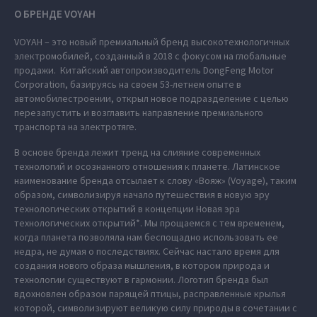
О БРЕНДЕ VOYAH
VOYAH – это новый премиальный бренд высокотехнологичных
электромобилей, созданный в 2018 с фокусом на глобальные
продажи. Китайский автопроизводитель DongFeng Motor
Corporation, базируясь на своем 53-летнем опыте в
автомобилестроении, открыл новое подразделение с целью
перезапустить и возглавить направление премиального
транспорта на электротяге.
В основе бренда лежит тренд на слияние современных
технологий и осознанного отношения к планете. Латинское
наименование бренда отсылает к слову «Вояж» (Voyage), таким
образом, символизируя начало путешествия в новую эру
технологических открытий в концепции Новая эра
технологических открытий*. Мы прощаемся с тем временем,
когда планета позволяла нам беспощадно использовать ее
недра, не думая о последствиях. Сейчас настало время для
создания нового образа мышления, в котором природа и
технологии существуют в гармонии. Логотип бренда был
вдохновлен образом парящей птицы, расправленные крылья
которой, символизируют великую силу природы в сочетании с