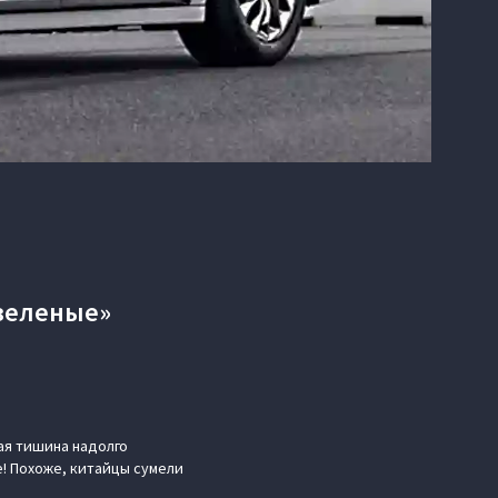
«зеленые»
ая тишина надолго
е! Похоже, китайцы сумели