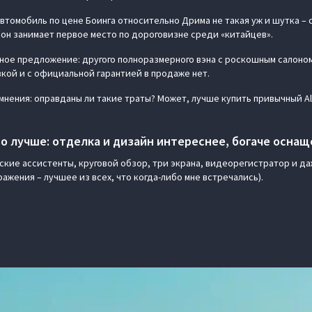
втомобиль по цене Боинга относительно Дрима не такая уж и шутка – с
 он занимает первое место по дороговизне среди «китайцев».
ьное предложение: другого полноразмерного вэна с роскошным салоно
кой и с официальной гарантией в продаже нет.
мнения: оправданы ли такие траты? Может, лучше купить привычный Alp
но лучше: отделка и дизайн интереснее, богаче осна
ьские ассистенты, круговой обзор, три экрана, видеорегистратор и да
ажения – лучшее из всех, что когда-либо мне встречались).