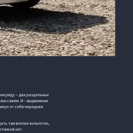
ом ряду – два раздельных
 массажем. И – выдвижная
винул от себя переднее
еть там вполне вольготно,
отников нет.