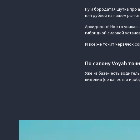
Ну и бородатая шутка про а
млн рублей на нашем рынке
Архидорого! Но это уникал
гибридной силовой установ
И всё же точит червячок со
По салону Voyah точ
Уже «в базе» есть водител
видения (ее качество изобр