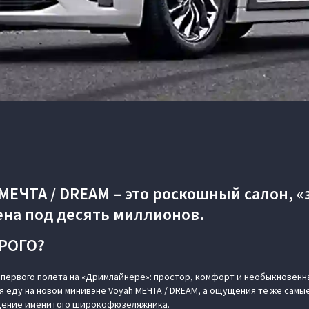
МЕЧТА / DREAM – это роскошный салон, 
ена под десять миллионов.
РОГО?
первого полета на «Дримлайнере»: простор, комфорт и необыкновенн
 я еду на новом минивэне Voyah МЕЧТА / DREAM, а ощущения те же самы
щение именитого широкофюзеляжника.