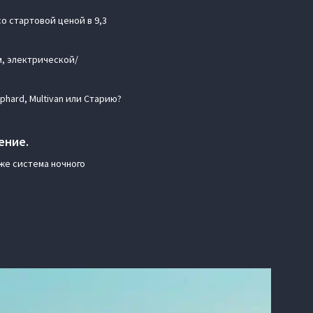
о стартовой ценой в 9,3
м, электрической/
hard, Multivan или Старию?
щение.
же система ночного