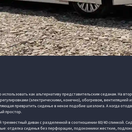
о использовать как альтернативу представительским седанам. На втор
регулировками (электрическими, конечно), обогревом, вентиляцией и
ляющая превратить сиденье в некое подобие шезлонга. А когда отод
ый простор.
й трехместный диван с разделенной в соотношении 60/40 спинкой. Сид
ные: отделка сиденья без перфорации, подоконники жесткие, подлок