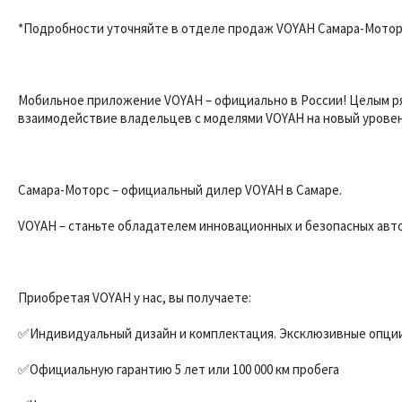
*Пoдpобноcти утoчняйте в oтделe пpодaж VOYАH Самара-Мотор
Мобильное приложение VОYАН – официально в России! Целым р
взаимодействие владельцев с моделями VОYАН на новый уровен
Самара-Моторс – официальный дилер VОYАН в Самаре.
VОYАН – станьте обладателем инновационных и безопасных авт
Приобретая VОYАН у нас, вы получаете:
✅Индивидуальный дизайн и комплектация. Эксклюзивные опции
✅Официальную гарантию 5 лет или 100 000 км пробега