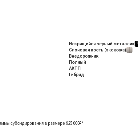
Искрящийся черный металлик
Слоновая кость (экокожа)
Внедорож­ник
Полный
АКПП
Гибрид
ммы cубcидиpования в размере 925 000₽*