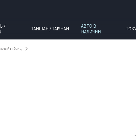
Ь /
АВТО В
ТАЙШАН / TAISHAN
ПОК
N
НАЛИЧИИ
ельный гибрид