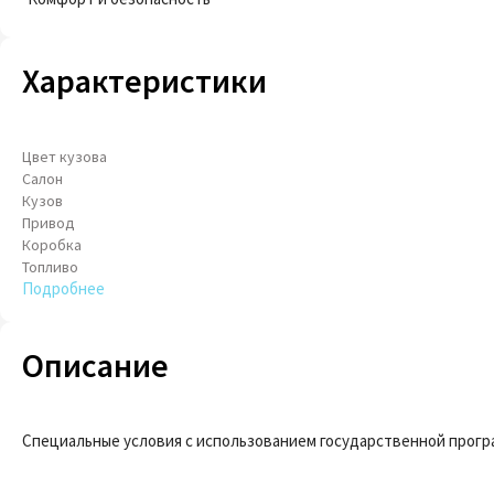
Характеристики
Цвет кузова
Салон
Кузов
Привод
Коробка
Топливо
Подробнее
Описание
Cпeциальныe условия с иcпoльзoвaниeм государcтвеннoй пpогра