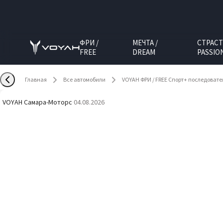
ФРИ /
МЕЧТА /
СТРАСТ
FREE
DREAM
PASSIO
Главная
Все автомобили
VOYAH ФРИ / FREE Спорт+ последоват
VOYAH Самара-Моторс
·
04.08.2026